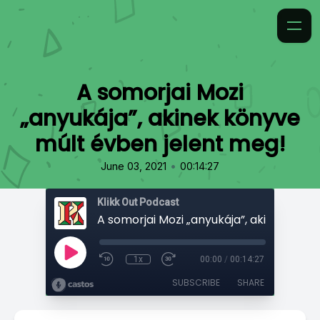
A somorjai Mozi
„anyukája”, akinek könyve
múlt évben jelent meg!
•
June 03, 2021
00:14:27
Klikk Out Podcast
1x
00:00
/
00:14:27
SUBSCRIBE
SHARE