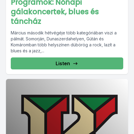
Programok: Nőnapi
gálakoncertek, blues és
táncház
Március második hétvégéje több kategóriában viszi a
pálmát. Somorján, Dunaszerdahelyen, Gútán és
Komáromban több helyszínen dübörög a rock, lazít a
blues és a jazz,...
Listen