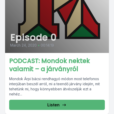
Episode 0
March 24, 2020
•
00:14:19
PODCAST: Mondok nektek
valamit – a járványról
Mondok Árpi bácsi rendhagyó módon most telefonos
interjúban beszél arról, mi a teendő járvány idején, mit
tehetünk mi, hogy könnyebben átvészeljük ezt a
nehéz...
Listen