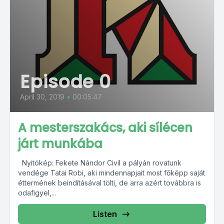
Episode 0
April 30, 2019
•
00:05:47
A mesterszakács, aki sílécen
járt munkába
Nyitókép: Fekete Nándor Civil a pályán rovatunk
vendége Tatai Robi, aki mindennapjait most főképp saját
éttermének beindításával tölti, de arra azért továbbra is
odafigyel,...
Listen