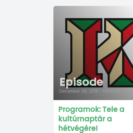
Episode
December 06, 2018
•
00:05:50
Programok: Tele a
kultúrnaptár a
hétvégére!