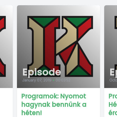
Episode
E
January 07, 2019
•
00:03:52
Octo
Programok: Nyomot
Pr
hagynak bennünk a
Hé
héten!
ér