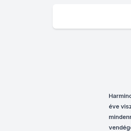
Harminc
éve vis
mindenn
vendége