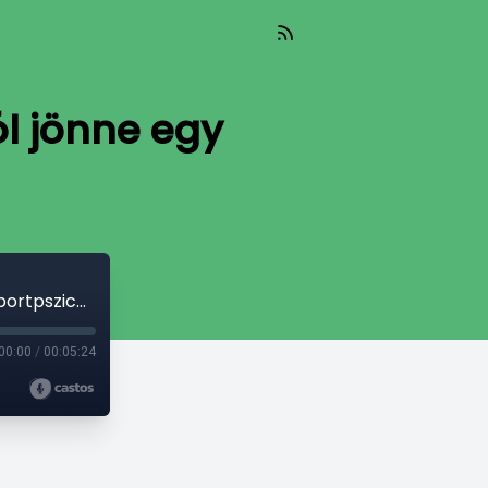
l jönne egy
Bordás Sándor: „Minden csapatba jól jönne egy sportpszichológus”
00:00
/
00:05:24