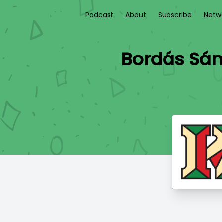
Podcast
About
Subscribe
Netw
Bordás Sán