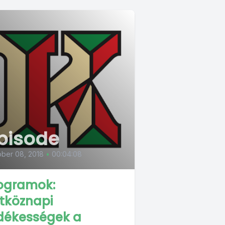
pisode
ber 08, 2018
•
00:04:08
ogramok:
tköznapi
dékességek a