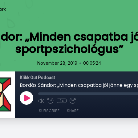
ork
dor: „Minden csapatba jó
sportpszichológus”
•
November 28, 2019
00:05:24
Klikk Out Podcast
1x
SUBSCRIBE
SHARE