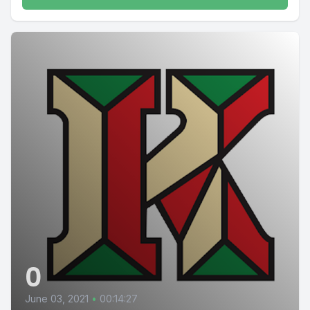
0
June 03, 2021
•
00:14:27