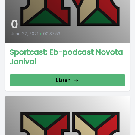
0
June 22, 2021
•
00:37:53
Sportcast: Eb-podcast Novota
Janival
Listen