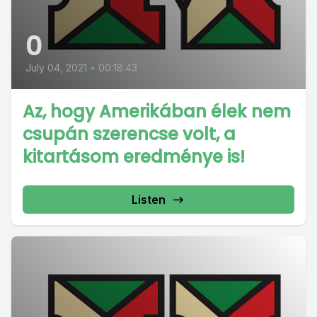
0
July 04, 2021
•
00:18:43
Az, hogy Amerikában élek nem
csupán szerencse volt, a
kitartásom eredménye is!
Listen