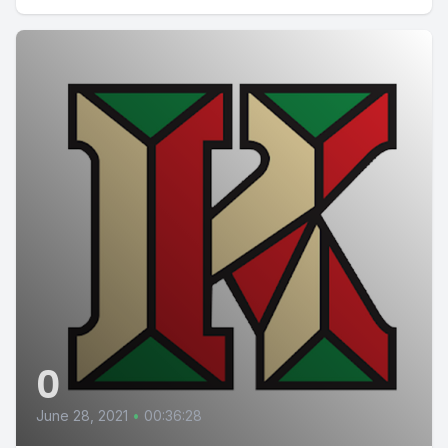
0
June 28, 2021
•
00:36:28