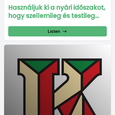
Használjuk ki a nyári időszakot,
hogy szellemileg és testileg...
Listen