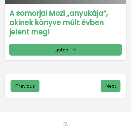
A somorjai Mozi „anyukája”,
akinek könyve múlt évben
jelent meg!
Listen
Previous
Next