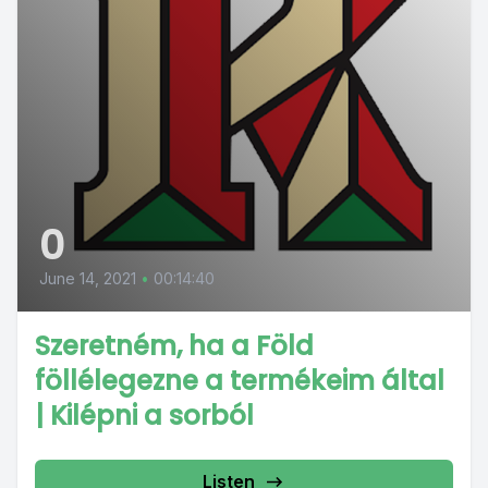
0
June 14, 2021
•
00:14:40
Szeretném, ha a Föld
föllélegezne a termékeim által
| Kilépni a sorból
Listen