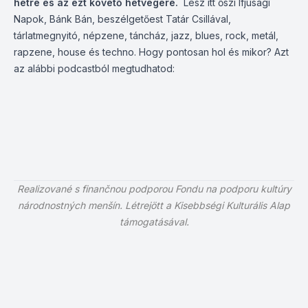
hétre és az ezt követő hétvégére.
Lesz itt őszi Ifjúsági
Napok, Bánk Bán, beszélgetőest Tatár Csillával,
tárlatmegnyitó, népzene, táncház, jazz, blues, rock, metál,
rapzene, house és techno. Hogy pontosan hol és mikor? Azt
az alábbi podcastból megtudhatod:
Realizované s finančnou podporou Fondu na podporu kultúry
národnostných menšín.
Létrejött a Kisebbségi Kulturális Alap
támogatásával.