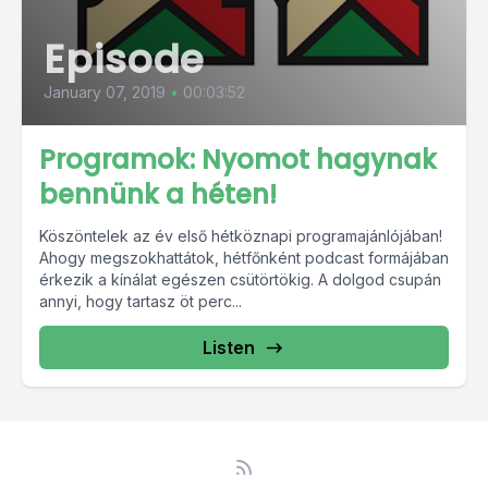
Episode
January 07, 2019
•
00:03:52
Programok: Nyomot hagynak
bennünk a héten!
Köszöntelek az év első hétköznapi programajánlójában!
Ahogy megszokhattátok, hétfőnként podcast formájában
érkezik a kínálat egészen csütörtökig. A dolgod csupán
annyi, hogy tartasz öt perc...
Listen