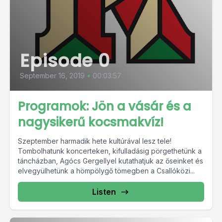
Episode 0
September 16, 2019
•
00:03:57
Programok: Jön a vásár és a
nagysikerű kocsmakvíz!
Szeptember harmadik hete kultúrával lesz tele!
Tombolhatunk koncerteken, kifulladásig pörgethetünk a
táncházban, Agócs Gergellyel kutathatjuk az őseinket és
elvegyülhetünk a hömpölygő tömegben a Csallóközi...
Listen