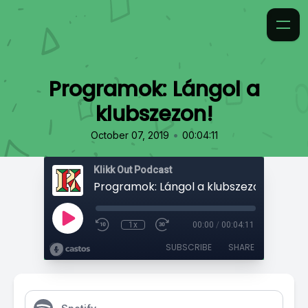
Programok: Lángol a
klubszezon!
•
October 07, 2019
00:04:11
Klikk Out Podcast
Programok: Lángol a klubszezon!
1x
00:00
/
00:04:11
SUBSCRIBE
SHARE