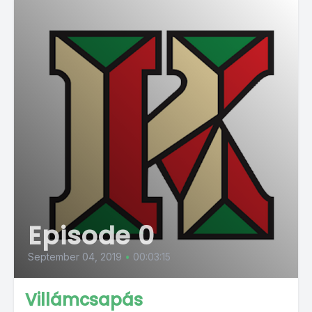
Episode 0
September 04, 2019
•
00:03:15
Villámcsapás